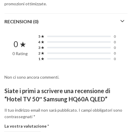
promozioni ottimizzate.
RECENSIONI (0)
5 ★
0
0 ★
4 ★
0
3 ★
0
0 Rating
2 ★
0
1 ★
0
Non ci sono ancora commenti.
Siate i primi a scrivere una recensione di
“Hotel TV 50″ Samsung HQ60A QLED”
Il tuo indirizzo email non sarà pubblicato.
I campi obbligatori sono
contrassegnati
*
La vostra valutazione
*