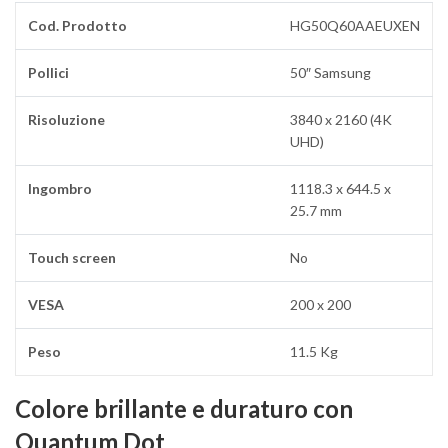
Cod. Prodotto
HG50Q60AAEUXEN
Pollici
50″ Samsung
Risoluzione
3840 x 2160 (4K
UHD)
Ingombro
1118.3 x 644.5 x
25.7 mm
Touch screen
No
VESA
200 x 200
Peso
11.5 Kg
Colore brillante e duraturo con
Quantum Dot