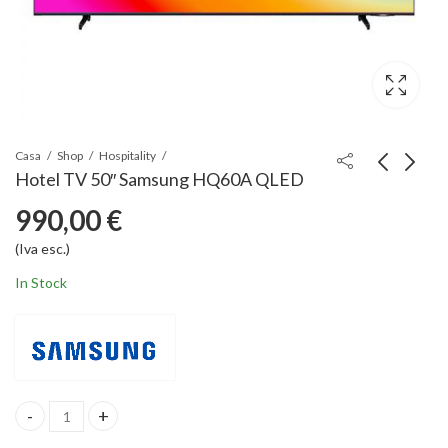
Casa
Shop
Hospitality
Hotel TV 50″ Samsung HQ60A QLED
990,00
€
Hotel TV 43" Samsung
Hotel TV 55" Samsung
HQ60A QLED
HQ60A QLED
(Iva esc.)
770,00
1.080,00
€
(Iva esc.)
€
(Iva esc.)
In Stock
Hotel TV 50" Samsung HQ60A QLED quantità